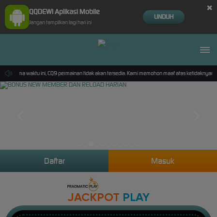
×
QQDEWI Aplikasi Mobile
UNDUH
Jangan tampilkan lagi hari ini
 Selama waktu ini, CQ9 permainan tidak akan tersedia. Kami memohon maaf atas ketidaknyaman
Daftar
Masuk
JACKPOT
PLAY