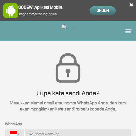
×
QQDEWI Aplikasi Mobile
UNDUH
Jangan tampilkan lagi hari ini
Lupa kata sandi Anda?
Masukkan alamat email atau nomor WhatsApp Anda, dan kami
akan mengirimkan kata sandi terbaru kepada Anda.
WhatsApp
+62