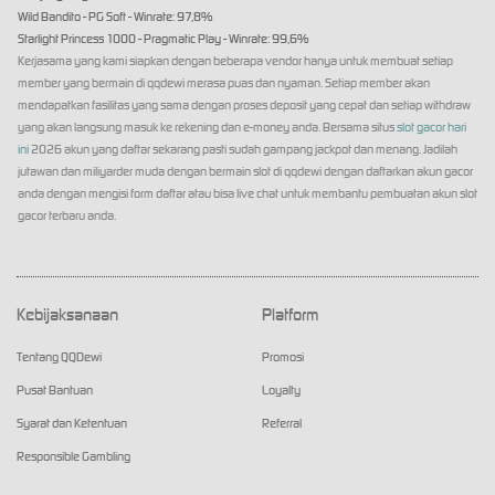
Wild Bandito - PG Soft - Winrate: 97,8%
Starlight Princess 1000 - Pragmatic Play - Winrate: 99,6%
Kerjasama yang kami siapkan dengan beberapa vendor hanya untuk membuat setiap
member yang bermain di qqdewi merasa puas dan nyaman. Setiap member akan
mendapatkan fasilitas yang sama dengan proses deposit yang cepat dan setiap withdraw
yang akan langsung masuk ke rekening dan e-money anda. Bersama situs
slot gacor hari
ini
2026 akun yang daftar sekarang pasti sudah gampang jackpot dan menang. Jadilah
jutawan dan miliyarder muda dengan bermain slot di qqdewi dengan daftarkan akun gacor
anda dengan mengisi form daftar atau bisa live chat untuk membantu pembuatan akun slot
gacor terbaru anda.
Kebijaksanaan
Platform
Tentang QQDewi
Promosi
Pusat Bantuan
Loyalty
Syarat dan Ketentuan
Referral
Responsible Gambling