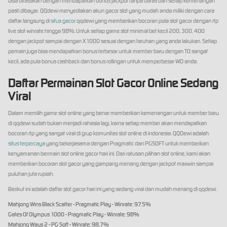
bisa dirasakan dengan mendapatkan bonus jackpot tanpa batas dan setiap kemenangan
pasti dibayar. QQdewi menyediakan akun gacor slot yang mudah anda miliki dengan cara
daftar langsung di
situs gacor
qqdewi yang memberikan bocoran pola slot gacor dengan rtp
live slot winrate hingga 98%. Untuk setiap game slot minimal bet kecil 200, 300, 400
dengan jackpot sampai dengan X1000 sesuai dengan taruhan yang anda lakukan. Setiap
pemain juga bisa mendapatkan bonus terbesar untuk member baru dengan TO sangat
kecil, ada pula bonus cashback dan bonus rollingan untuk memperbesar WD anda.
Daftar Permainan Slot Gacor Online Sedang
Viral
Dalam memilih game slot online yang benar memberikan kemenangan untuk member baru
di qqdewi sudah bukan menjadi rahasia lagi, karna setiap member akan mendapatkan
bocoran rtp yang sangat viral di grup komunitas slot online di indonesia. QQDewi adalah
situs terpercaya
yang bekerjasama dengan Pragmatic dan PGSOFT untuk memberikan
kenyamanan bermain slot online gacor hari ini. Dari ratusan pilihan slot online, kami akan
memberikan bocoran slot gacor yang gampang menang dengan jackpot maxwin sampai
puluhan juta rupiah.
Berikut ini adalah daftar slot gacor hari ini yang sedang viral dan mudah menang di qqdewi :
Mahjong Wins Black Scatter - Pragmatic Play - Winrate: 97.5%
Gates Of Olympus 1000 - Pragmatic Play - Winrate: 98%
Mahjong Ways 2 - PG Soft - Winrate: 98,7%