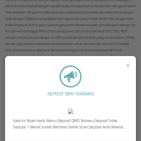
slot online bisa deposit dengan qris dan pulsa. Pengalaman untuk bermain slot gacor hari ini
bisa dirasakan dengan mendapatkan bonus jackpot tanpa batas dan setiap kemenangan
pasti dibayar. QQdewi menyediakan akun gacor slot yang mudah anda miliki dengan cara
daftar langsung di
situs gacor
qqdewi yang memberikan bocoran pola slot gacor dengan rtp
live slot winrate hingga 98%. Untuk setiap game slot minimal bet kecil 200, 300, 400
dengan jackpot sampai dengan X1000 sesuai dengan taruhan yang anda lakukan. Setiap
pemain juga bisa mendapatkan bonus terbesar untuk member baru dengan TO sangat
kecil, ada pula bonus cashback dan bonus rollingan untuk memperbesar WD anda.
Daftar Permainan Slot Gacor Online Sedang
×
Viral
Dalam memilih game slot online yang benar memberikan kemenangan untuk member baru
di qqdewi sudah bukan menjadi rahasia lagi, karna setiap member akan mendapatkan
DEPOSIT QRIS TERBARU
bocoran rtp yang sangat viral di grup komunitas slot online di indonesia. QQDewi adalah
situs terpercaya
yang bekerjasama dengan Pragmatic dan PGSOFT untuk memberikan
kenyamanan bermain slot online gacor hari ini. Dari ratusan pilihan slot online, kami akan
memberikan bocoran slot gacor yang gampang menang dengan jackpot maxwin sampai
puluhan juta rupiah.
Saat Ini Telah Hadir Menu Deposit QRIS Terbaru Deposit Tidak
Sampai 1 Menit Sudah Berhasil Sekali Scan Deposit Auto Masuk.
Berikut ini adalah daftar slot gacor hari ini yang sedang viral dan mudah menang di qqdewi :
Mahjong Wins Black Scatter - Pragmatic Play - Winrate: 97.5%