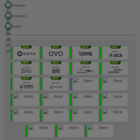
Telegram
Instagram
Twitter