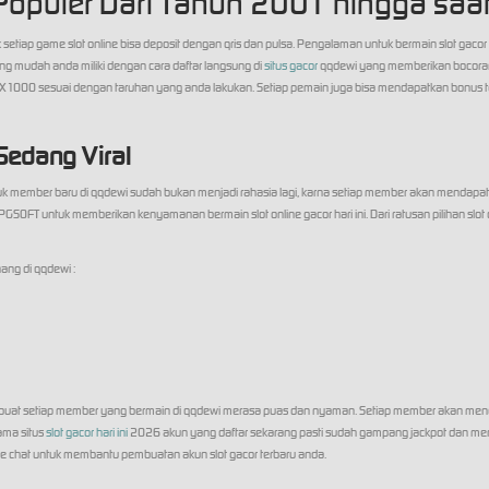
Populer Dari Tahun 2001 hingga saat 
setiap game slot online bisa deposit dengan qris dan pulsa. Pengalaman untuk bermain slot gacor
g mudah anda miliki dengan cara daftar langsung di
situs gacor
qqdewi yang memberikan bocoran po
 X1000 sesuai dengan taruhan yang anda lakukan. Setiap pemain juga bisa mendapatkan bonus t
 Sedang Viral
ember baru di qqdewi sudah bukan menjadi rahasia lagi, karna setiap member akan mendapatkan b
SOFT untuk memberikan kenyamanan bermain slot online gacor hari ini. Dari ratusan pilihan sl
nang di qqdewi :
at setiap member yang bermain di qqdewi merasa puas dan nyaman. Setiap member akan mendap
ama situs
slot gacor hari ini
2026 akun yang daftar sekarang pasti sudah gampang jackpot dan mena
ive chat untuk membantu pembuatan akun slot gacor terbaru anda.