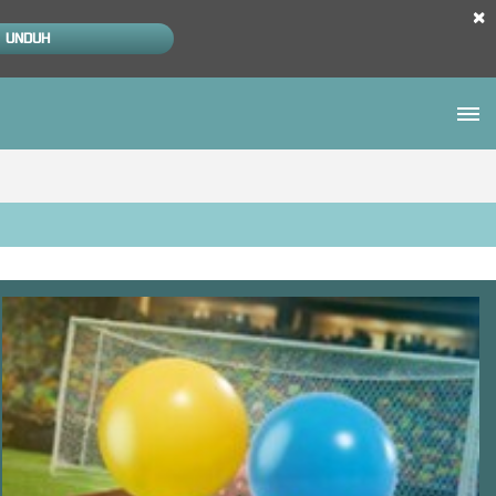
×
UNDUH