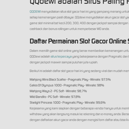
QQdewi adalah Situs Paling 
QQDEWI
menyediakan situs slot gacor hari ini yang gampang menang untuk 
setiap kemenangan pasti dibayar. QQdewi menyediakan akun gacor slot yan
game slot minimal bet kecil 200, 300, 400 dengan jackpot sampai dengan
cashback dan bonus rollingan untuk memperbesar WD anda.
Daftar Permainan Slot Gacor Online
Dalam memilih game slot online yang benar memberikan kemenangan untuk m
QQDewi adalah
situs terpercaya
yang bekerjasama dengan Pragmatic dan PG
dengan jackpot maxwin sampai puluhan juta rupiah.
Berikut ini adalah daftar slot gacor hari ini yang sedang viral dan mudah me
Mahjong Wins Black Scatter - Pragmatic Play - Winrate: 97.5%
Gates Of Olympus 1000 - Pragmatic Play - Winrate: 98%
Mahjong Ways 2 - PG Soft - Winrate: 98,7%
Wild Bandito - PG Soft - Winrate: 97,8%
Starlight Princess 1000 - Pragmatic Play - Winrate: 99,6%
Kerjasama yang kami siapkan dengan beberapa vendor hanya untuk membu
withdraw yang akan langsung masuk ke rekening dan e-money anda. Bers
dengan daftarkan akun gacor anda dengan mengisi form daftar atau bisa l