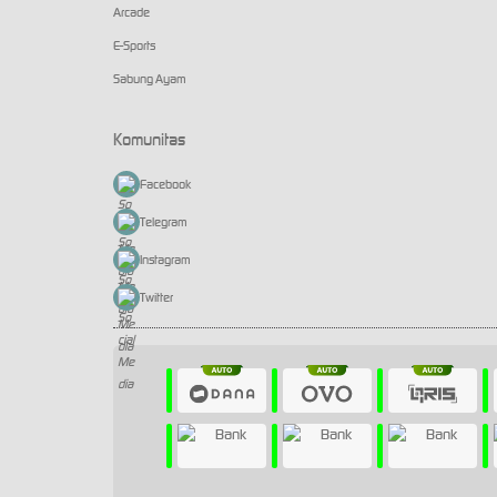
Arcade
E-Sports
Sabung Ayam
Komunitas
Facebook
Telegram
Instagram
Twitter