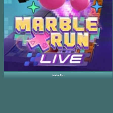
Marble Run