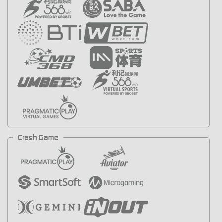
Crash Game