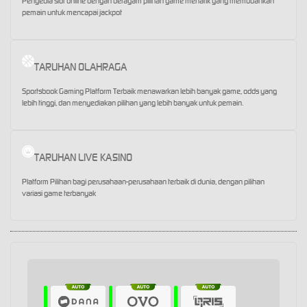
Penyedia slot online dengan beragam pilihan game menarik yang memudahkan
pemain untuk mencapai jackpot
TARUHAN OLAHRAGA
Sportsbook Gaming Platform Terbaik menawarkan lebih banyak game, odds yang
lebih tinggi, dan menyediakan pilihan yang lebih banyak untuk pemain.
TARUHAN LIVE KASINO
Platform Pilihan bagi perusahaan-perusahaan terbaik di dunia, dengan pilihan
variasi game terbanyak