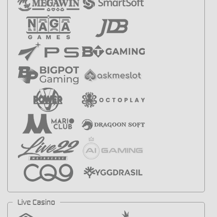
Live Casino