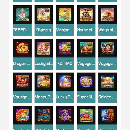
TEEED UP!
Olympig
Mahjong Wins
Horse of Bounty
Ways of the Holy Horse
Dragon Soar
Lucky Elephant X-Huge
KOI TRIO
Voyage of Blast Raider X-Lock
Voyage of Cryo Gunner X-Lock
Voyage of Daring Queen X-Lock
Money Tree - Hyper Wild
Lucky Pearl
Super Niubi Fortune X-Huge
Golden Goal