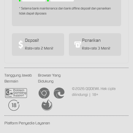
* Selama bank maintenance dan bank offline deposit dan penarikan
tidak dapat diproses
Deposit
Penarikan
Rata-rata 2 Menit
Rata-rata 3 Menit
Tanggung Jawab
Browser Yang
Bermain
Didukung
©2026 QQDEWI. Hak cipta
dilindungi | 18+
Platform Penyedia Layanan