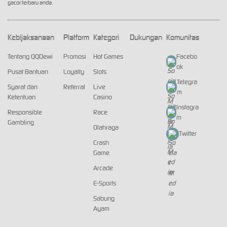
gacor terbaru anda.
Kebijaksanaan
Platform
Kategori
Dukungan
Komunitas
Tentang QQDewi
Promosi
Hot Games
Facebo
ok
Pusat Bantuan
Loyalty
Slots
Telegra
Syarat dan
Referral
Live
m
Ketentuan
Casino
Instagra
Responsible
Race
m
Gambling
Olahraga
Twitter
Crash
Game
Arcade
E-Sports
Sabung
Ayam