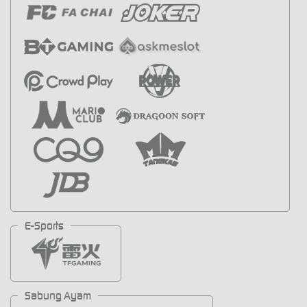
E-Sports
Sabung Ayam