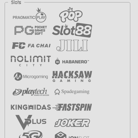
Slots