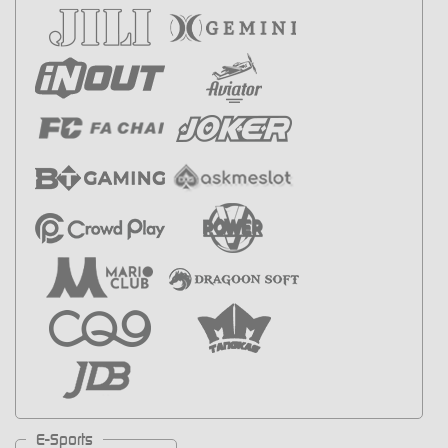
E-Sports