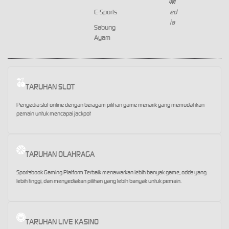
E-Sports
Sabung
Ayam
TARUHAN SLOT
Penyedia slot online dengan beragam pilihan game menarik yang memudahkan
pemain untuk mencapai jackpot
TARUHAN OLAHRAGA
Sportsbook Gaming Platform Terbaik menawarkan lebih banyak game, odds yang
lebih tinggi, dan menyediakan pilihan yang lebih banyak untuk pemain.
TARUHAN LIVE KASINO