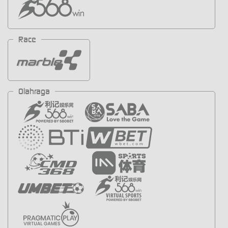
Race
Olahraga