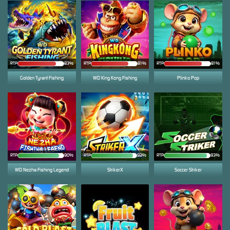
RTP
83%
RTP
81%
RTP
81%
Golden Tyrant Fishing
WD King Kong Fishing
Plinko Pop
RTP
90%
RTP
92%
RTP
93%
WD Nezha Fishing Legend
StrikerX
Soccer Striker