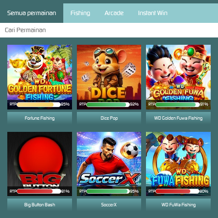
Semua permainan
Fishing
Arcade
Instant Win
RTP
85%
RTP
92%
RTP
91%
Fortune Fishing
Dice Pop
WD Golden Fuwa Fishing
RTP
81%
RTP
95%
RTP
80%
Big Button Bash
SoccerX
WD FuWa Fishing