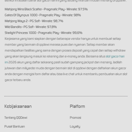
Berikut ini adalah daftar slot gacor hari ini yang sedang viral dan mudah menang di qqdewi :
Mahjong Wins Black Scatter - Pragmatic Play - Winrate: 97.5%
Gates Of Olympus 1000 - Pragmatic Play - Winrate: 98%
Mahjong Ways 2 - PG Soft - Winrate: 98,7%
Wild Bandito - PG Soft - Winrate: 97,8%
Starlight Princess 1000 - Pragmatic Play - Winrate: 99,6%
Kerjasama yang kami siapkan dengan beberapa vendor hanya untuk membuat setiap
member yang bermain di qqdewi merasa puas dan nyaman. Setiap member akan
mendapatkan fasilitas yang sama dengan proses deposit yang cepat dan setiap withdraw
yang akan langsung masuk ke rekening dan e-money anda. Bersama situs
slot gacor hari
ini
2026 akun yang daftar sekarang pasti sudah gampang jackpot dan menang. Jadilah
jutawan dan miliyarder muda dengan bermain slot di qqdewi dengan daftarkan akun gacor
anda dengan mengisi form daftar atau bisa live chat untuk membantu pembuatan akun slot
gacor terbaru anda.
Kebijaksanaan
Platform
Tentang QQDewi
Promosi
Pusat Bantuan
Loyalty