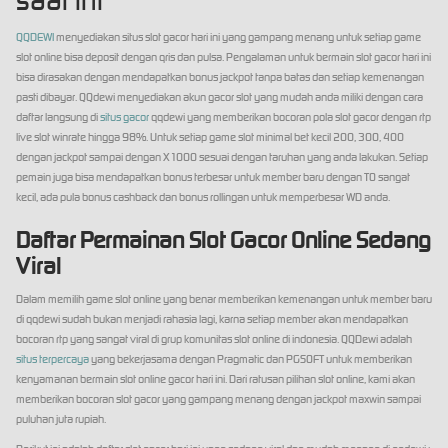
QQDEWI
menyediakan situs slot gacor hari ini yang gampang menang untuk setiap game
slot online bisa deposit dengan qris dan pulsa. Pengalaman untuk bermain slot gacor hari ini
bisa dirasakan dengan mendapatkan bonus jackpot tanpa batas dan setiap kemenangan
pasti dibayar. QQdewi menyediakan akun gacor slot yang mudah anda miliki dengan cara
daftar langsung di
situs gacor
qqdewi yang memberikan bocoran pola slot gacor dengan rtp
live slot winrate hingga 98%. Untuk setiap game slot minimal bet kecil 200, 300, 400
dengan jackpot sampai dengan X1000 sesuai dengan taruhan yang anda lakukan. Setiap
pemain juga bisa mendapatkan bonus terbesar untuk member baru dengan TO sangat
kecil, ada pula bonus cashback dan bonus rollingan untuk memperbesar WD anda.
Daftar Permainan Slot Gacor Online Sedang
Viral
Dalam memilih game slot online yang benar memberikan kemenangan untuk member baru
di qqdewi sudah bukan menjadi rahasia lagi, karna setiap member akan mendapatkan
bocoran rtp yang sangat viral di grup komunitas slot online di indonesia. QQDewi adalah
situs terpercaya
yang bekerjasama dengan Pragmatic dan PGSOFT untuk memberikan
kenyamanan bermain slot online gacor hari ini. Dari ratusan pilihan slot online, kami akan
memberikan bocoran slot gacor yang gampang menang dengan jackpot maxwin sampai
puluhan juta rupiah.