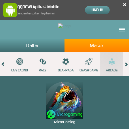
×
QQDEWI Aplikasi Mobile
UNDUH
Jangan tampilkan lagi hari ini
Daftar
Masuk
S
LIVE CASINO
RACE
OLAHRAGA
CRASH GAME
ARCADE
MicroGaming