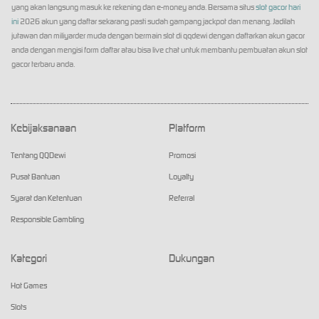
yang akan langsung masuk ke rekening dan e-money anda. Bersama situs
slot gacor hari
ini
2026 akun yang daftar sekarang pasti sudah gampang jackpot dan menang. Jadilah
jutawan dan miliyarder muda dengan bermain slot di qqdewi dengan daftarkan akun gacor
anda dengan mengisi form daftar atau bisa live chat untuk membantu pembuatan akun slot
gacor terbaru anda.
Kebijaksanaan
Platform
Tentang QQDewi
Promosi
Pusat Bantuan
Loyalty
Syarat dan Ketentuan
Referral
Responsible Gambling
Kategori
Dukungan
Hot Games
Slots