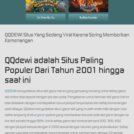
Jin Chan Bu Yu
Buffalo thunder
QQDEWI Situs Yang Sedang Viral Karena Sering Memberikan
Kemenangan
QQdewi adalah Situs Paling
Populer Dari Tahun 2001 hingga
saat ini
QQDEWI
menyediakan situs slot gacor hari ini yang gampang menang untuk setiap game
slot online bisa deposit dengan qris dan pulsa. Pengalaman untuk bermain slot gacor hari ini
bisa dirasakan dengan mendapatkan bonus jackpot tanpa batas dan setiap kemenangan
pasti dibayar. QQdewi menyediakan akun gacor slot yang mudah anda miliki dengan cara
daftar langsung di
situs gacor
qqdewi yang memberikan bocoran pola slot gacor dengan rtp
live slot winrate hingga 98%. Untuk setiap game slot minimal bet kecil 200, 300, 400
dengan jackpot sampai dengan X1000 sesuai dengan taruhan yang anda lakukan. Setiap
pemain juga bisa mendapatkan bonus terbesar untuk member baru dengan TO sangat