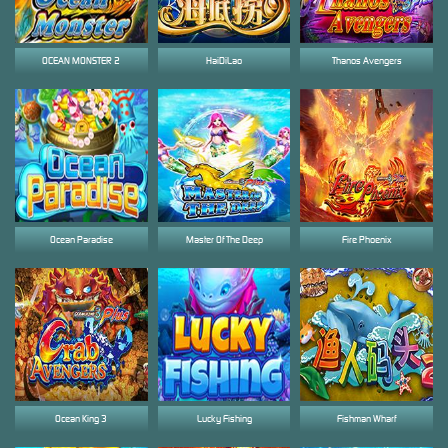
OCEAN MONSTER 2
HaiDiLao
Thanos Avengers
Ocean Paradise
Master Of The Deep
Fire Phoenix
Ocean King 3
Lucky Fishing
Fishman Wharf