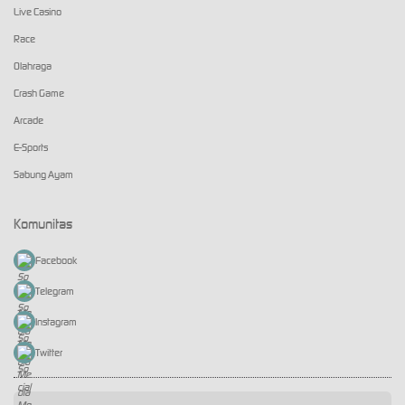
Live Casino
Race
Olahraga
Crash Game
Arcade
E-Sports
Sabung Ayam
Komunitas
Facebook
Telegram
Instagram
Twitter