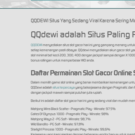
QQDEWI Situs Yang Sedang Viral Karena Sering
QQdewi adalah Situs Paling 
QQDEWI
menyediakan situs slot gacor hari ini yang gampang menang untuk 
setiap kemenangan pasti dibayar. QQdewi menyediakan akun gacor slot yan
slot minimal bet kecil 200, 300, 400 dengan jackpot sampai dengan X100
bonus rollingan untuk memperbesar WD anda.
Daftar Permainan Slot Gacor Online
Dalam memilih game slot online yang benar memberikan kemenangan untuk m
QQDewi adalah
situs terpercaya
yang bekerjasama dengan Pragmatic dan PGS
dengan jackpot maxwin sampai puluhan juta rupiah.
Berikut ini adalah daftar slot gacor hari ini yang sedang viral dan mudah me
Mahjong Wins Black Scatter - Pragmatic Play - Winrate: 97.5%
Gates Of Olympus 1000 - Pragmatic Play - Winrate: 98%
Mahjong Ways 2 - PG Soft - Winrate: 98,7%
Wild Bandito - PG Soft - Winrate: 97,8%
Starlight Princess 1000 - Pragmatic Play - Winrate: 99,6%
Kerjasama yang kami siapkan dengan beberapa vendor hanya untuk membu