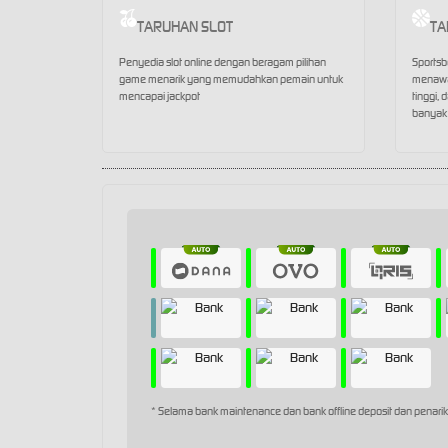
TARUHAN SLOT
TA
Penyedia slot online dengan beragam pilihan
Sportsb
game menarik yang memudahkan pemain untuk
menawar
mencapai jackpot
tinggi,
banyak 
* Selama bank maintenance dan bank offline deposit dan penarik