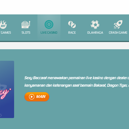
T GAMES
SLOTS
LIVE CASINO
RACE
OLAHRAGA
CRASH GAME
Sexy Baccarat menawarkan permainan live kasino dengan dealer 
kenyamanan dan ketenangan saat bermain Bakarat, Dragon Tiger, d
MAIN