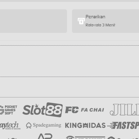
Penarikan
Rata-rata 3 Menit