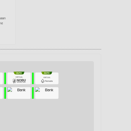
haan
ame