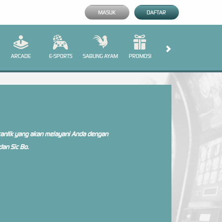
MASUK
DAFTAR
ARCADE
E-SPORTS
SABUNG AYAM
PROMOSI
cantik yang akan melayani Anda dengan
an Sic Bo.