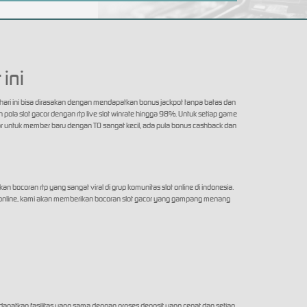
ini
 hari ini bisa dirasakan dengan mendapatkan bonus jackpot tanpa batas dan
ola slot gacor dengan rtp live slot winrate hingga 98%. Untuk setiap game
r untuk member baru dengan TO sangat kecil, ada pula bonus cashback dan
coran rtp yang sangat viral di grup komunitas slot online di indonesia.
t online, kami akan memberikan bocoran slot gacor yang gampang menang
atkan fasilitas yang sama dengan proses deposit yang cepat dan setiap