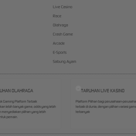
Live Casino
Race
Olahraga
Crash Game
Arcade
E-Sports
Sabung Ayam
UHAN OLAHRAGA
TARUHAN LIVE KASINO
k Gaming Platform Terbaik
Platform Pilihan bagi perusahaan-perusah
an lebih banyak game, odds yang lebih
terbaik di dunia, dengan pilihan variasi gam
an menyediakan pilihan yang lebih
terbanyak
ntuk pemain.