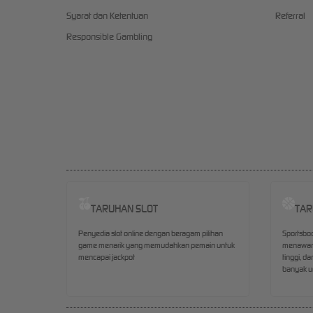
Syarat dan Ketentuan
Referral
Responsible Gambling
TARUHAN SLOT
TAR
Penyedia slot online dengan beragam pilihan
Sportsboo
game menarik yang memudahkan pemain untuk
menawark
mencapai jackpot
tinggi, d
banyak u