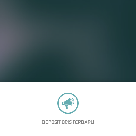
Memberikan Kemenangan
opuler Dari Tahun 2001 hingga saat 
DEPOSIT QRIS TERBARU
tiap game slot online bisa deposit dengan qris dan pulsa. Pengalaman untuk bermain slot gacor h
 mudah anda miliki dengan cara daftar langsung di
situs gacor
qqdewi yang memberikan bocoran pol