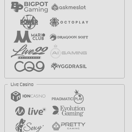
Live Casino