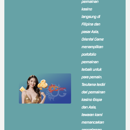
permainan
kasino
langsung di
Filipina dan
pasar Asia,
Oriental Game
menampilkan
portofolio
permainan
terbaik untuk
para pemain.
Terutama terdiri
dari permainan
kasino Eropa
dan Asia,
tawaran kami
memancarkan
pengalaman