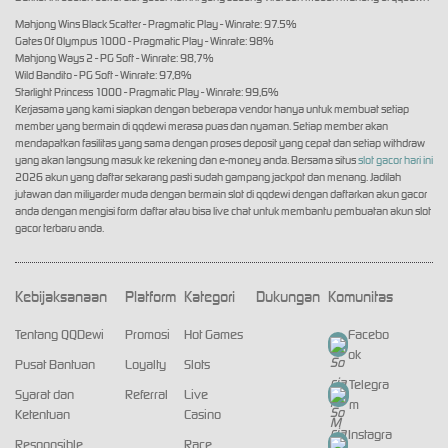
Mahjong Wins Black Scatter - Pragmatic Play - Winrate: 97.5%
Gates Of Olympus 1000 - Pragmatic Play - Winrate: 98%
Mahjong Ways 2 - PG Soft - Winrate: 98,7%
Wild Bandito - PG Soft - Winrate: 97,8%
Starlight Princess 1000 - Pragmatic Play - Winrate: 99,6%
Kerjasama yang kami siapkan dengan beberapa vendor hanya untuk membuat setiap
member yang bermain di qqdewi merasa puas dan nyaman. Setiap member akan
mendapatkan fasilitas yang sama dengan proses deposit yang cepat dan setiap withdraw
yang akan langsung masuk ke rekening dan e-money anda. Bersama situs
slot gacor hari ini
2026 akun yang daftar sekarang pasti sudah gampang jackpot dan menang. Jadilah
jutawan dan miliyarder muda dengan bermain slot di qqdewi dengan daftarkan akun gacor
anda dengan mengisi form daftar atau bisa live chat untuk membantu pembuatan akun slot
gacor terbaru anda.
Kebijaksanaan
Platform
Kategori
Dukungan
Komunitas
Tentang QQDewi
Promosi
Hot Games
Facebo
ok
Pusat Bantuan
Loyalty
Slots
Telegra
Syarat dan
Referral
Live
m
Ketentuan
Casino
Instagra
Responsible
Race