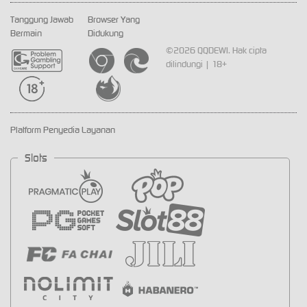
Tanggung Jawab
Browser Yang
Bermain
Didukung
©2026 QQDEWI. Hak cipta
dilindungi | 18+
Platform Penyedia Layanan
Slots