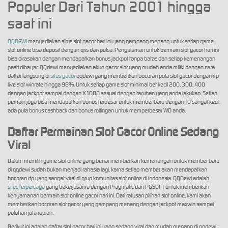
Populer Dari Tahun 2001 hingga
saat ini
QQDEWI
menyediakan situs slot gacor hari ini yang gampang menang untuk setiap game
slot online bisa deposit dengan qris dan pulsa. Pengalaman untuk bermain slot gacor hari ini
bisa dirasakan dengan mendapatkan bonus jackpot tanpa batas dan setiap kemenangan
pasti dibayar. QQdewi menyediakan akun gacor slot yang mudah anda miliki dengan cara
daftar langsung di
situs gacor
qqdewi yang memberikan bocoran pola slot gacor dengan rtp
live slot winrate hingga 98%. Untuk setiap game slot minimal bet kecil 200, 300, 400
dengan jackpot sampai dengan X1000 sesuai dengan taruhan yang anda lakukan. Setiap
pemain juga bisa mendapatkan bonus terbesar untuk member baru dengan TO sangat kecil,
ada pula bonus cashback dan bonus rollingan untuk memperbesar WD anda.
Daftar Permainan Slot Gacor Online Sedang
Viral
Dalam memilih game slot online yang benar memberikan kemenangan untuk member baru
di qqdewi sudah bukan menjadi rahasia lagi, karna setiap member akan mendapatkan
bocoran rtp yang sangat viral di grup komunitas slot online di indonesia. QQDewi adalah
situs terpercaya
yang bekerjasama dengan Pragmatic dan PGSOFT untuk memberikan
kenyamanan bermain slot online gacor hari ini. Dari ratusan pilihan slot online, kami akan
memberikan bocoran slot gacor yang gampang menang dengan jackpot maxwin sampai
puluhan juta rupiah.
Berikut ini adalah daftar slot gacor hari ini yang sedang viral dan mudah menang di qqdewi :