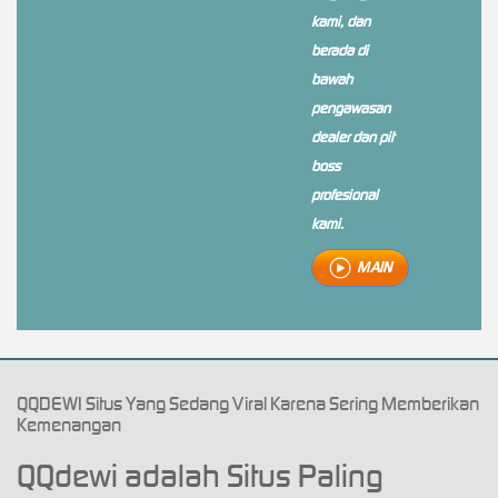
kami, dan
berada di
bawah
pengawasan
dealer dan pit
boss
profesional
kami.
MAIN
QQDEWI Situs Yang Sedang Viral Karena Sering Memberikan
Kemenangan
QQdewi adalah Situs Paling