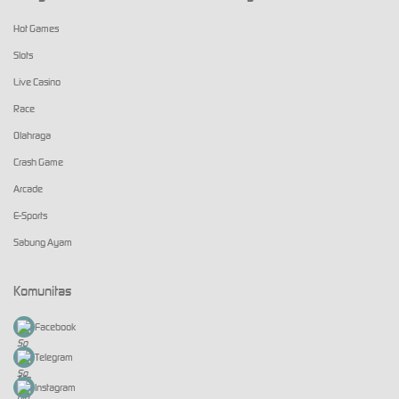
Hot Games
Slots
Live Casino
Race
Olahraga
Crash Game
Arcade
E-Sports
Sabung Ayam
Komunitas
Facebook
Telegram
Instagram