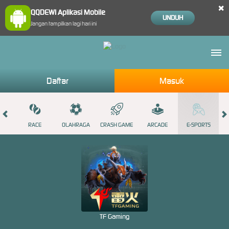
×
QQDEWI Aplikasi Mobile
UNDUH
Jangan tampilkan lagi hari ini
Daftar
Masuk
SINO
RACE
OLAHRAGA
CRASH GAME
ARCADE
E-SPORTS
SA
TF Gaming