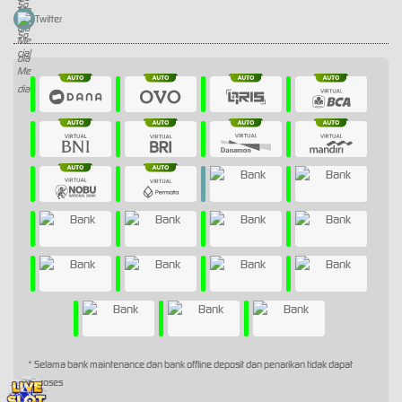
Twitter
* Selama bank maintenance dan bank offline deposit dan penarikan tidak dapat
diproses