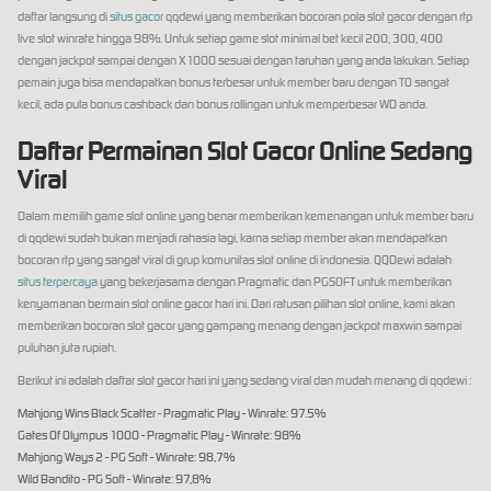
daftar langsung di
situs gacor
qqdewi yang memberikan bocoran pola slot gacor dengan rtp
live slot winrate hingga 98%. Untuk setiap game slot minimal bet kecil 200, 300, 400
dengan jackpot sampai dengan X1000 sesuai dengan taruhan yang anda lakukan. Setiap
pemain juga bisa mendapatkan bonus terbesar untuk member baru dengan TO sangat
kecil, ada pula bonus cashback dan bonus rollingan untuk memperbesar WD anda.
Daftar Permainan Slot Gacor Online Sedang
Viral
Dalam memilih game slot online yang benar memberikan kemenangan untuk member baru
di qqdewi sudah bukan menjadi rahasia lagi, karna setiap member akan mendapatkan
bocoran rtp yang sangat viral di grup komunitas slot online di indonesia. QQDewi adalah
situs terpercaya
yang bekerjasama dengan Pragmatic dan PGSOFT untuk memberikan
kenyamanan bermain slot online gacor hari ini. Dari ratusan pilihan slot online, kami akan
memberikan bocoran slot gacor yang gampang menang dengan jackpot maxwin sampai
puluhan juta rupiah.
Berikut ini adalah daftar slot gacor hari ini yang sedang viral dan mudah menang di qqdewi :
Mahjong Wins Black Scatter - Pragmatic Play - Winrate: 97.5%
Gates Of Olympus 1000 - Pragmatic Play - Winrate: 98%
Mahjong Ways 2 - PG Soft - Winrate: 98,7%
Wild Bandito - PG Soft - Winrate: 97,8%