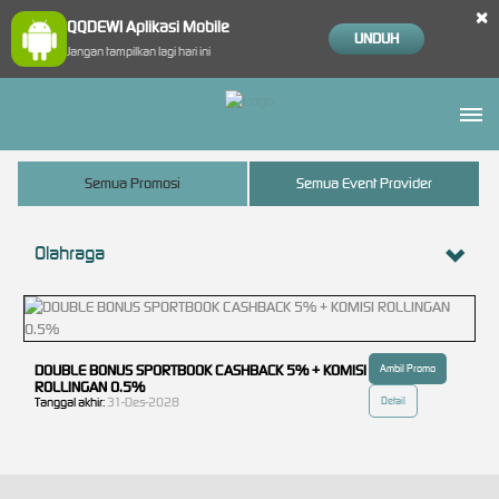
×
QQDEWI Aplikasi Mobile
UNDUH
Jangan tampilkan lagi hari ini
Semua Promosi
Semua Event Provider
Olahraga
DOUBLE BONUS SPORTBOOK CASHBACK 5% + KOMISI
Ambil Promo
ROLLINGAN 0.5%
Tanggal akhir:
31-Des-2028
Detail