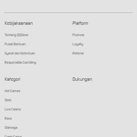
Kebijaksanaan
Platform
Tentang QQDewi
Promosi
Pusat Bantuan
Loyalty
Syarat dan Ketentuan
Referral
Responsible Gambling
Kategori
Dukungan
Hot Games
Slots
Live Casino
Race
Olahraga
Crash Game