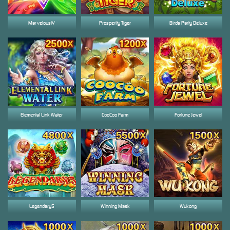
MarvelousIV
Prosperity Tiger
Birds Party Deluxe
Elemental Link Water
CooCoo Farm
Fortune Jewel
Legendary5
Winning Mask
Wukong