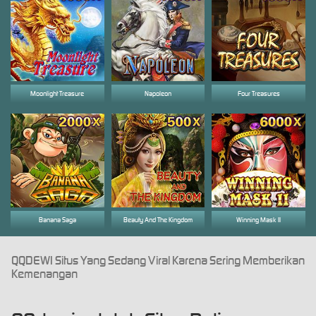
Moonlight Treasure
Napoleon
Four Treasures
Banana Saga
Beauty And The Kingdom
Winning Mask II
QQDEWI Situs Yang Sedang Viral Karena Sering Memberikan
Kemenangan