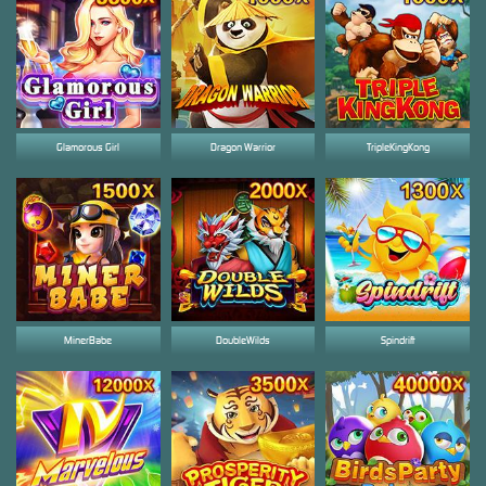
Glamorous Girl
Dragon Warrior
TripleKingKong
MinerBabe
DoubleWilds
Spindrift