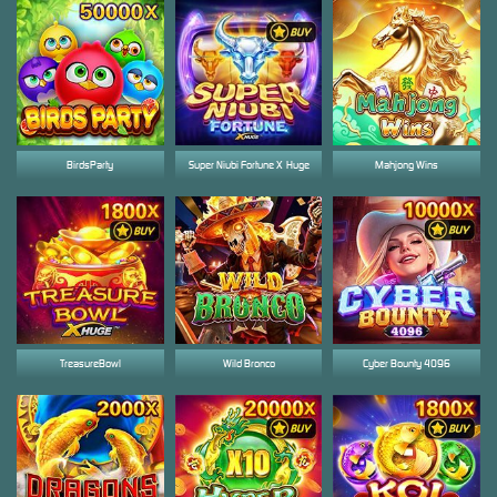
BirdsParty
Super Niubi Fortune X-Huge
Mahjong Wins
TreasureBowl
Wild Bronco
Cyber Bounty 4096