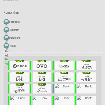
Komunitas
Facebook
Telegram
Instagram
Twitter