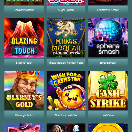
Boom the Buffoon
Sugar Splash
Christmas Crumble
Blazing Touch
Midas Moolah: Random Reels
Sphere Smash
Blarney's Gold
Wish for a Cash Star
Cash Strike