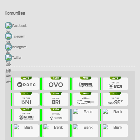
Komunitas
Facebook
Telegram
Instagram
Twitter