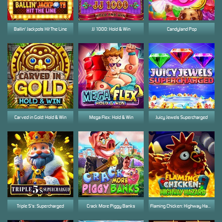
Ballin' Jackpots Hit The Line
JJ 1000: Hold & Win
Candyland Pop
Carved in Gold: Hold & Win
Mega Flex: Hold & Win
Juicy Jewels Supercharged
Triple 5's: Supercharged
Crack More Piggy Banks
Flaming Chicken: Highway Hazard