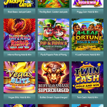
Reel Bass: Jackpot Catch
The Big Bark: Golden Jackpots
Piggy Coin: Hold & Win
Inferno Rising Hold & Win
Pip & Pippa's Pots of Plenty
4 Leaf Fortune: Hold & Win
Vegas Blitz: Hold & Win
Buffalo Smash: Supercharged
Twin Cash: Hold & Win