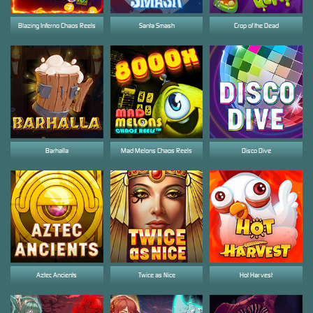
Blazing Inferno Chaos Reels
Santa Smash
Crop of the Dead
Barhalla
Mad Melons Chaos Reels
Disco Dive
Aztec Ancients
Twice as Nice
Hot Harvest