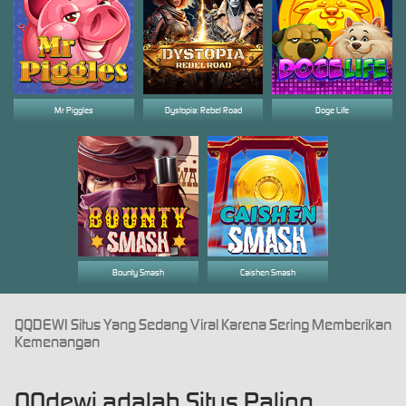
Mr Piggles
Dystopia: Rebel Road
Doge Life
Bounty Smash
Caishen Smash
QQDEWI Situs Yang Sedang Viral Karena Sering Memberikan
Kemenangan
QQdewi adalah Situs Paling