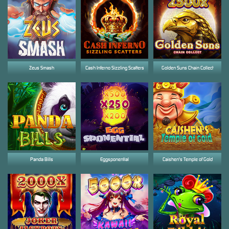
Zeus Smash
Cash Inferno Sizzling Scatters
Golden Suns Chain Collect
Panda Bills
Eggsponential
Caishen's Temple of Gold