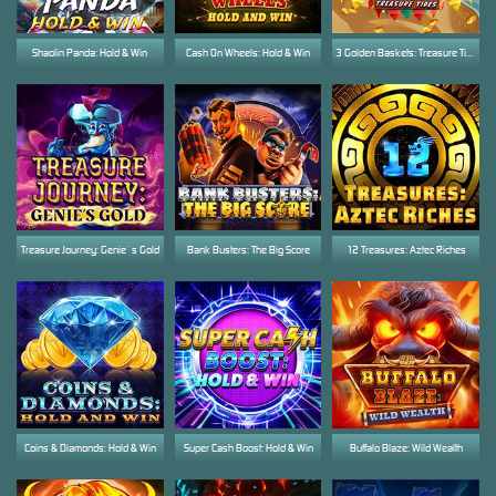
Shaolin Panda: Hold & Win
Cash On Wheels: Hold & Win
3 Golden Baskets: Treasure Tides
Treasure Journey: Genie`s Gold
Bank Busters: The Big Score
12 Treasures: Aztec Riches
Coins & Diamonds: Hold & Win
Super Cash Boost: Hold & Win
Buffalo Blaze: Wild Wealth