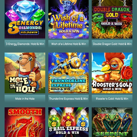
3 Energy Diamonds: Hold & Win
Wish of a Lifetime Hold & Win
Double Dragon Gold: Hold & Win
Mole in the Hole
Thunderline Express Hold & Win
Rooster's Gold: Hold & Win